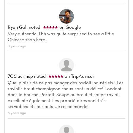
Ryan Goh
noted
on Google
Very authentic. Tbh was quite surprised to see a little
Chinese shop here.
4 years ago
706laur_nep
noted
on TripAdvisor
Home
Quel plaisir de ne pas manger des ravioli industriels ! Les
raviolis bœuf champignon choux sont un délice! Fondant
News
dans la bouche. Parfait. Soupe au bœuf et soupe ravioli
excellente également. Les propriétaires sont très
Menu
serviables et souriants. Je recommande!
5 years ago
Reviews