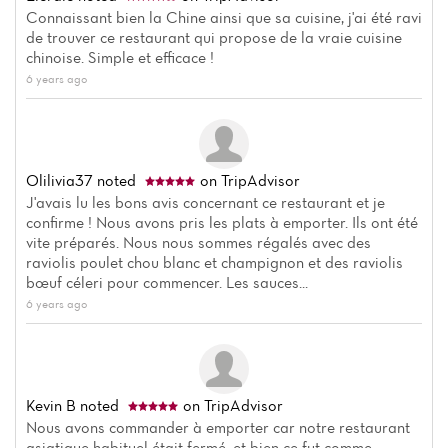
Connaissant bien la Chine ainsi que sa cuisine, j'ai été ravi
de trouver ce restaurant qui propose de la vraie cuisine
chinoise. Simple et efficace !
6 years ago
Olilivia37
noted
on TripAdvisor
J'avais lu les bons avis concernant ce restaurant et je
confirme ! Nous avons pris les plats à emporter. Ils ont été
vite préparés. Nous nous sommes régalés avec des
raviolis poulet chou blanc et champignon et des raviolis
bœuf céleri pour commencer. Les sauces...
6 years ago
Kevin B
noted
on TripAdvisor
Nous avons commander à emporter car notre restaurant
asiatique habituel était fermé, et bien ce fut comme